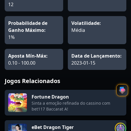
12
Probabilidade de
Volatilidade:
Ganho Máximo:
Média
1%
Aposta Mín-Máx:
Data de Lançamento:
0.10 - 100.00
2023-01-15
Jogos Relacionados
Fortune Dragon
Sinta a emoção refinada do cassino com
bet117 Baccarat A!
eBet Dragon Tiger