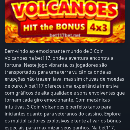
Bem-vindo ao emocionante mundo de 3 Coin
Volcanoes na bet117, onde a aventura encontra a
fortuna. Neste jogo vibrante, os jogadores são
transportados para uma terra vulcânica onde as
erupções não trazem lava, mas sim chuvas de moedas
de ouro. A bet117 oferece uma experiência imersiva
com gráficos de alta qualidade e sons envolventes que
tornam cada giro emocionante. Com mecânicas
intuitivas, 3 Coin Volcanoes é perfeito tanto para
iniciantes quanto para veteranos do cassino. Explore
os multiplicadores explosivos e tente ativar os bônus
especiais para maximizar seus ganhos. Na bet117,