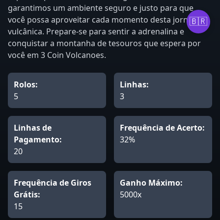
garantimos um ambiente seguro e justo para que
você possa aproveitar cada momento desta jornada
🇧🇷
vulcânica. Prepare-se para sentir a adrenalina e
conquistar a montanha de tesouros que espera por
você em 3 Coin Volcanoes.
Rolos:
Linhas:
5
3
Linhas de
Frequência de Acerto:
Pagamento:
32%
20
Frequência de Giros
Ganho Máximo:
Grátis:
5000x
15